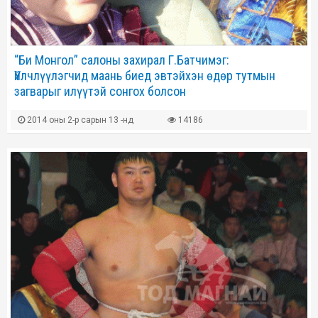
“Би Монгол” салоны захирал Г.Батчимэг:
Үйлчлүүлэгчид маань биед эвтэйхэн өдөр тутмын
загварыг илүүтэй сонгох болсон
2014 оны 2-р сарын 13 -нд
14186