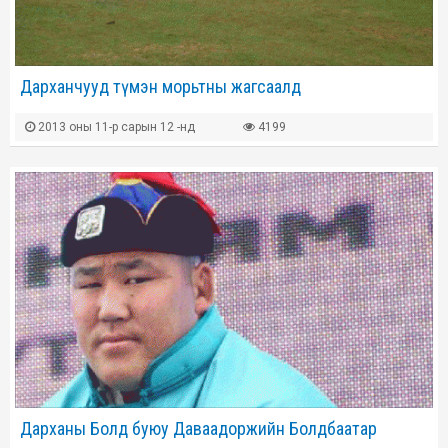
Дарханчууд түмэн морьтны жагсаалд
2013 оны 11-р сарын 12 -нд
4199
Дарханы Болд буюу Даваадоржийн Болдбаатар