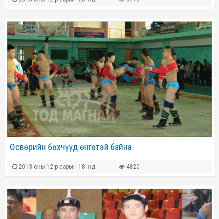
Өсвөрийн бөхчүүд өнгөтэй байна
2013 оны 12-р сарын 18 -нд
4820