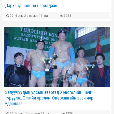
Дарханд болсон барилдаан
2014 оны 2-р сарын 13 -нд
3264
Залуучуудын улсын аваргад Хөвсгөлийн начин
түрүүлж, Өлгийн арслан, Өвөрхангайн заан нар
удааллаа
2013 оны 12-р сарын 26 -нд
3778